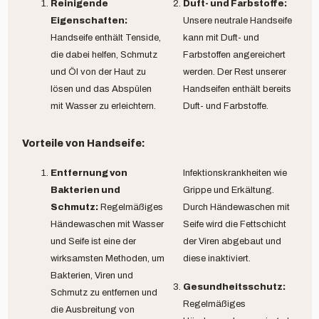
Reinigende
Duft- und Farbstoffe:
Eigenschaften:
Unsere neutrale Handseife
Handseife enthält Tenside,
kann mit Duft- und
die dabei helfen, Schmutz
Farbstoffen angereichert
und Öl von der Haut zu
werden. Der Rest unserer
lösen und das Abspülen
Handseifen enthält bereits
mit Wasser zu erleichtern.
Duft- und Farbstoffe.
Vorteile von Handseife:
Entfernung von
Infektionskrankheiten wie
Bakterien und
Grippe und Erkältung.
Schmutz:
Regelmäßiges
Durch Händewaschen mit
Händewaschen mit Wasser
Seife wird die Fettschicht
und Seife ist eine der
der Viren abgebaut und
wirksamsten Methoden, um
diese inaktiviert.
Bakterien, Viren und
Gesundheitsschutz:
Schmutz zu entfernen und
Regelmäßiges
die Ausbreitung von