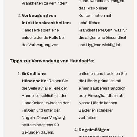
Händewaschen verringert
Krankheiten zu verhindern.
das Risiko einer
Vorbeugung von
Kontamination mit
Infektionskrankheiten:
schädlichen
Handseife spielt eine
Krankheitserregern, was für
entscheidende Rolle bei
die allgemeine Gesundheit
der Vorbeugung von
und Hygiene wichtig ist.
Tipps zur Verwendung von Handseife:
Gründliche
entfernen, und trocknen Sie
Händeseife:
Reiben Sie
die Hände gründlich mit
die Seife auf alle Teile der
einem sauberen Handtuch
Hände, einschließlich der
oder Einweghandtuch ab.
Handrücken, zwischen den
Nasse Hände können
Fingern und unter den
Bakterien schneller
Nägeln. Dieser Vorgang
verbreiten.
sollte mindestens 20
Regelmäßiges
Sekunden dauern.