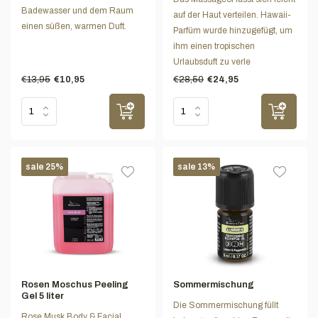
Badewasser und dem Raum
auf der Haut verteilen. Hawaii-
einen süßen, warmen Duft.
Parfüm wurde hinzugefügt, um
ihm einen tropischen
Urlaubsduft zu verle
€13,95
€28,50
€10,95
€24,95
sale 25%
sale 13%
Rosen Moschus Peeling
Sommermischung
Gel 5 liter
Die Sommermischung füllt
Rose Musk Body & Facial