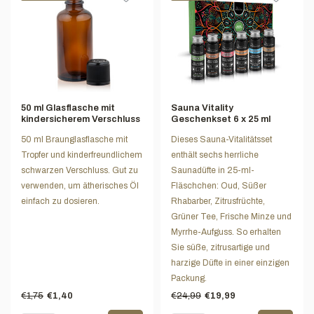
50 ml Glasflasche mit
Sauna Vitality
kindersicherem Verschluss
Geschenkset 6 x 25 ml
50 ml Braunglasflasche mit
Dieses Sauna-Vitalitätsset
Tropfer und kinderfreundlichem
enthält sechs herrliche
schwarzen Verschluss. Gut zu
Saunadüfte in 25-ml-
verwenden, um ätherisches Öl
Fläschchen: Oud, Süßer
einfach zu dosieren.
Rhabarber, Zitrusfrüchte,
Grüner Tee, Frische Minze und
Myrrhe-Aufguss. So erhalten
Sie süße, zitrusartige und
harzige Düfte in einer einzigen
Packung.
€1,75
€24,99
€1,40
€19,99