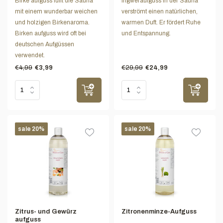
Birke aufguss füllt die Sauna
Ingweraufguss in der Sauna
mit einem wunderbar weichen
verströmt einen natürlichen,
und holzigen Birkenaroma.
warmen Duft. Er fördert Ruhe
Birken aufguss wird oft bei
und Entspannung.
deutschen Aufgüssen
verwendet.
€4,99
€29,99
€3,99
€24,99
sale 20%
sale 20%
Zitrus- und Gewürz
Zitronenminze-Aufguss
aufguss