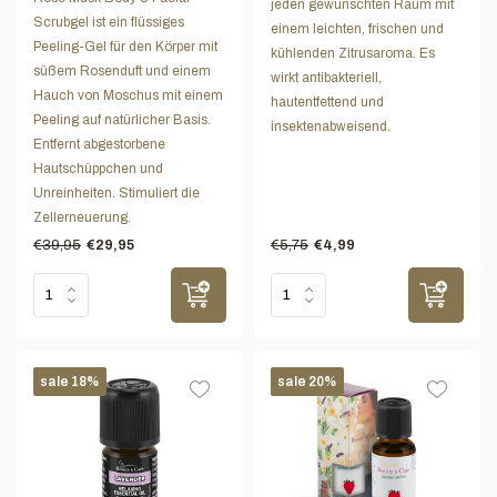
jeden gewünschten Raum mit
Scrubgel ist ein flüssiges
einem leichten, frischen und
Peeling-Gel für den Körper mit
kühlenden Zitrusaroma. Es
süßem Rosenduft und einem
wirkt antibakteriell,
Hauch von Moschus mit einem
hautentfettend und
Peeling auf natürlicher Basis.
insektenabweisend.
Entfernt abgestorbene
Hautschüppchen und
Unreinheiten. Stimuliert die
Zellerneuerung.
€39,95
€5,75
€29,95
€4,99
sale 18%
sale 20%