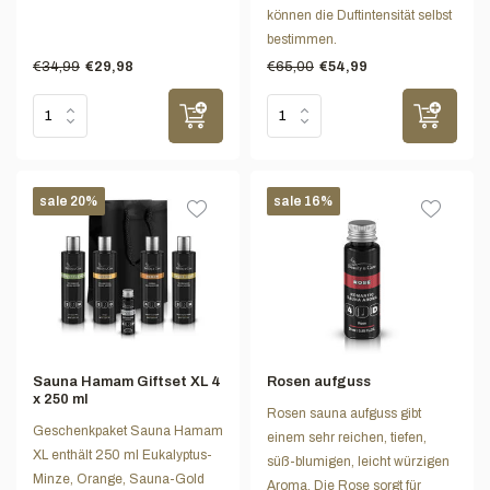
können die Duftintensität selbst
bestimmen.
€34,99
€65,00
€29,98
€54,99
sale 20%
sale 16%
Sauna Hamam Giftset XL 4
Rosen aufguss
x 250 ml
Rosen sauna aufguss gibt
Geschenkpaket Sauna Hamam
einem sehr reichen, tiefen,
XL enthält 250 ml Eukalyptus-
süß-blumigen, leicht würzigen
Minze, Orange, Sauna-Gold
Aroma. Die Rose sorgt für