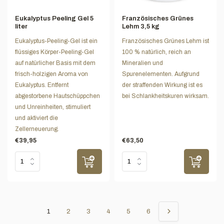
Eukalyptus Peeling Gel 5
Französisches Grünes
liter
Lehm 3,5 kg
Eukalyptus-Peeling-Gel ist ein
Französisches Grünes Lehm ist
flüssiges Körper-Peeling-Gel
100 % natürlich, reich an
auf natürlicher Basis mit dem
Mineralien und
frisch-holzigen Aroma von
Spurenelementen. Aufgrund
Eukalyptus. Entfernt
der straffenden Wirkung ist es
abgestorbene Hautschüppchen
bei Schlankheitskuren wirksam.
und Unreinheiten, stimuliert
und aktiviert die
Zellerneuerung.
€39,95
€63,50
1
2
3
4
5
6