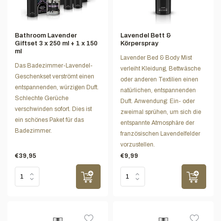
Bathroom Lavender
Lavendel Bett &
Giftset 3 x 250 ml + 1 x 150
Körperspray
ml
Lavender Bed & Body Mist
Das Badezimmer-Lavendel-
verleiht Kleidung, Bettwäsche
Geschenkset verströmt einen
oder anderen Textilien einen
entspannenden, würzigen Duft.
natürlichen, entspannenden
Schlechte Gerüche
Duft. Anwendung: Ein- oder
verschwinden sofort. Dies ist
zweimal sprühen, um sich die
ein schönes Paket für das
entspannte Atmosphäre der
Badezimmer.
französischen Lavendelfelder
vorzustellen.
€39,95
€9,99