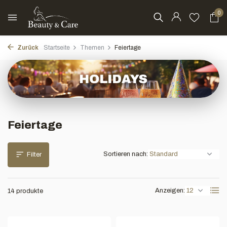
0
Zurück
Startseite
Themen
Feiertage
Feiertage
Sortieren nach:
Filter
Anzeigen:
14 produkte