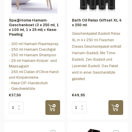
Spa@Home Hamam-
Bath Oil Relax Giftset XL 4
Geschenkset (3 x 250 ml, 1
x 250 ml
x 100 ml, 1 x 25 ml) + Kese-
Geschenkpaket Badeöl Relax
Peeling
XL in 4 x 250 ml Flaschen.
- 100 ml Hamam Raumspray
Dieses Geschenkpaket enthält
- 250 ml Hamam Duschgel
Hamam-Badeöl, Me Time-
- 250 ml Hamam Shampoo
Badeöl, Zen-Badeöl und
- 25 ml Hamam Körper- und
Lavendel-Badeöl. Das Paket
Massageöl
- 250 ml Dalan d'Olive Hand-
wird in einer Geschenktüte
und Körpercreme
geliefert.
- Kese OP-Handschuh
- Geschenktüte
€37,50
€49,95