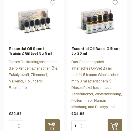
Essential Oil Scent
Essential Oil Basic Giftset
Training Giftset 5 x 5 ml
5 x 20 ml
Dieses Dufttrainingsset enthält
Das Geschenkpaket
die folgenden ätherischen Öle:
ätherisches Öl-Set Basic
Eukalyptusöl, Zitronenöl,
enthält 5 braune Glasflaschen
Nelkenöl, Holunderöl,
mit 20 ml ätherischem Öl.
Rosmarinöl.
Dieses Paket besteht aus:
Zedernholzöl, Wintermischung,
Pfefferminzöl, Hamam-
Mischung und Eukalyptusöl.
€22,99
€34,99