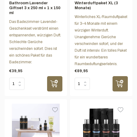
Bathroom Lavender
Winterduftpaket XL (3
Giftset 3 x 250 ml + 1 x 150
Monate)
ml
Winterliches XL-Raumduftpaket
Das Badezimmer-Lavendel-
für 3–4 Monate mit einem
Geschenkset verströmt einen
würzigen Winterduft.
entspannenden, würzigen Duft.
Unangenehme Gerüche
Schlechte Gerüche
verschwinden sofort, und der
verschwinden sofort. Dies ist
Duft ist intensiv. Ein tolles Paket
ein schönes Paket für das
für ein wunderbares
Badezimmer.
Raumbeduftungserlebnis.
€39,95
€89,95