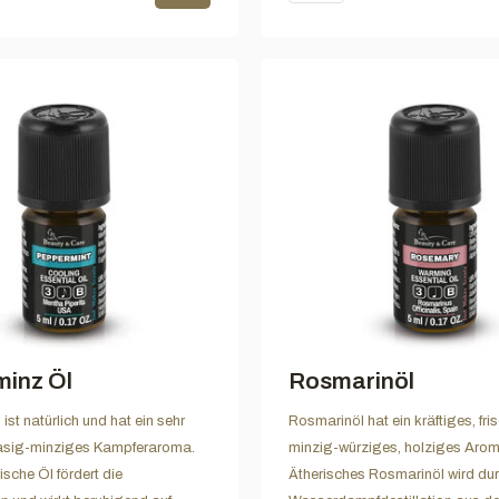
minz Öl
Rosmarinöl
 ist natürlich und hat ein sehr
Rosmarinöl hat ein kräftiges, fri
rasig-minziges Kampferaroma.
minzig-würziges, holziges Arom
ische Öl fördert die
Ätherisches Rosmarinöl wird du