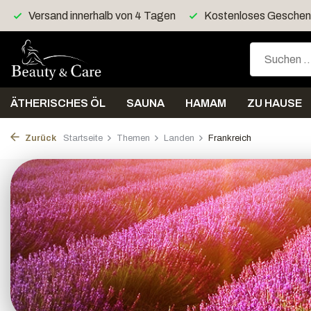
Kostenloses Geschenk > 40 Euro
Kostenloser Versan
ÄTHERISCHES ÖL
SAUNA
HAMAM
ZU HAUSE
Zurück
Startseite
Themen
Landen
Frankreich