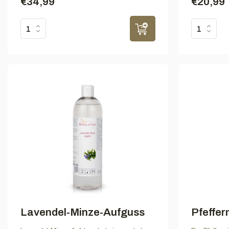
€34,99
€20,99
Lavendel-Minze-Aufguss
Pfeffe