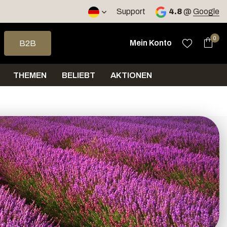
Support
4.8
@
Google
e nach oben und unten, um das verfügbare Ergebnis auszuwähle
0
Mein Konto
B2B
THEMEN
BELIEBT
AKTIONEN