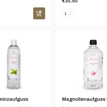
€30,50
rminzaufguss
Magnolienaufguss 