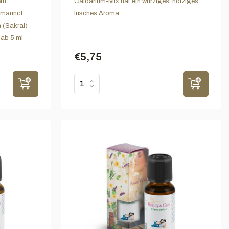
em
Caldarium-Mix hat ein würziges, holziges,
marinöl
frisches Aroma.
 (Sakral)
 ab 5 ml
€5,75