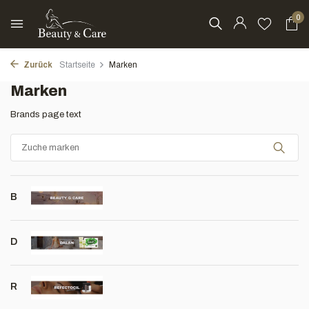
0
Zurück
Startseite
Marken
Marken
Brands page text
B
D
R