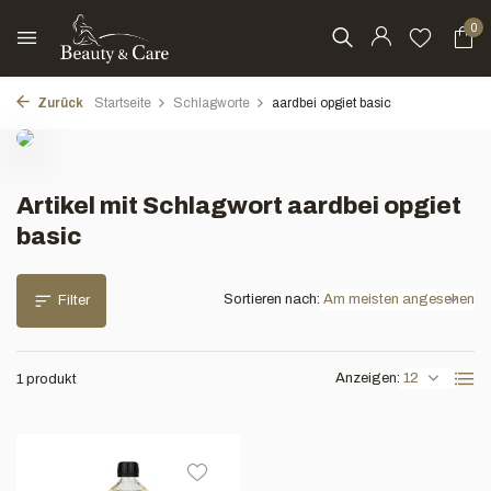
0
Zurück
Startseite
Schlagworte
aardbei opgiet basic
Artikel mit Schlagwort aardbei opgiet
basic
Sortieren nach:
Filter
Anzeigen:
1 produkt