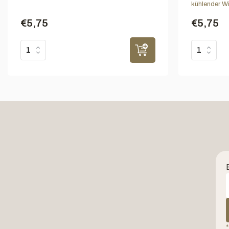
kühlender Wi
€5,75
€5,75
*