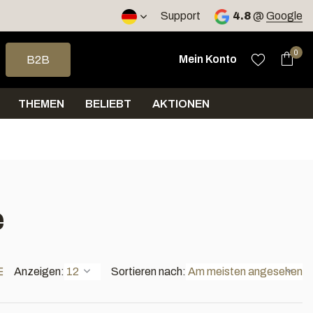
Versand innerhalb von 4 Tagen
Support
4.8
@
Google
e nach oben und unten, um das verfügbare Ergebnis auszuwähle
0
Mein Konto
B2B
THEMEN
BELIEBT
AKTIONEN
e
Anzeigen:
Sortieren nach: