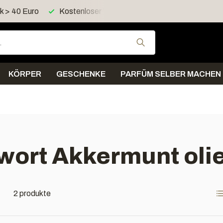
 > 40 Euro
Kostenloser Versand > 60 Euro in Deutschland
Verwende die Pfeil
KÖRPER
GESCHENKE
PARFÜM SELBER MACHEN
gwort Akkermunt oli
2 produkte