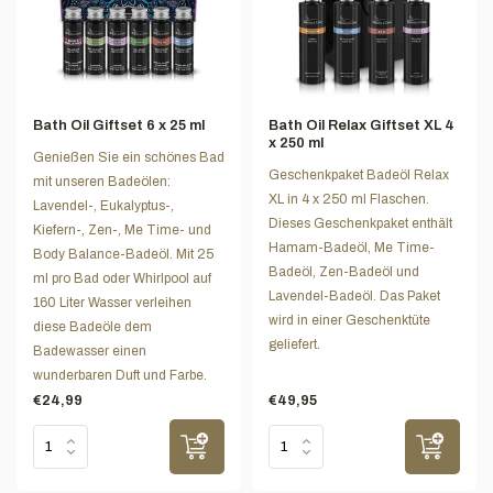
Bath Oil Giftset 6 x 25 ml
Bath Oil Relax Giftset XL 4
x 250 ml
Genießen Sie ein schönes Bad
Geschenkpaket Badeöl Relax
mit unseren Badeölen:
XL in 4 x 250 ml Flaschen.
Lavendel-, Eukalyptus-,
Dieses Geschenkpaket enthält
Kiefern-, Zen-, Me Time- und
Hamam-Badeöl, Me Time-
Body Balance-Badeöl. Mit 25
Badeöl, Zen-Badeöl und
ml pro Bad oder Whirlpool auf
Lavendel-Badeöl. Das Paket
160 Liter Wasser verleihen
wird in einer Geschenktüte
diese Badeöle dem
geliefert.
Badewasser einen
wunderbaren Duft und Farbe.
€24,99
€49,95