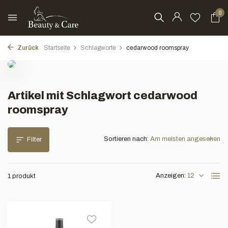
0
Zurück
Startseite
Schlagworte
cedarwood roomspray
Artikel mit Schlagwort cedarwood
roomspray
Sortieren nach:
Filter
Anzeigen:
1 produkt