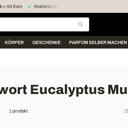
 > 40 Euro
Kostenloser Versand > 60 Euro in Deutschland
Verwende die Pfeil
KÖRPER
GESCHENKE
PARFÜM SELBER MACHEN
gwort Eucalyptus Mu
1 produkt