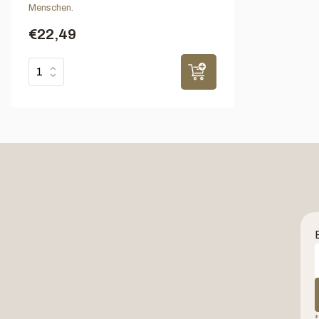
Menschen.
€22,49
*