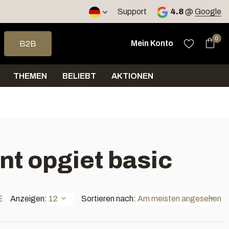
Versand innerhalb von 4 Tagen
Support
4.8
@
Google
e nach oben und unten, um das verfügbare Ergebnis auszuwähle
0
Mein Konto
B2B
THEMEN
BELIEBT
AKTIONEN
nt opgiet basic
Anzeigen:
Sortieren nach: