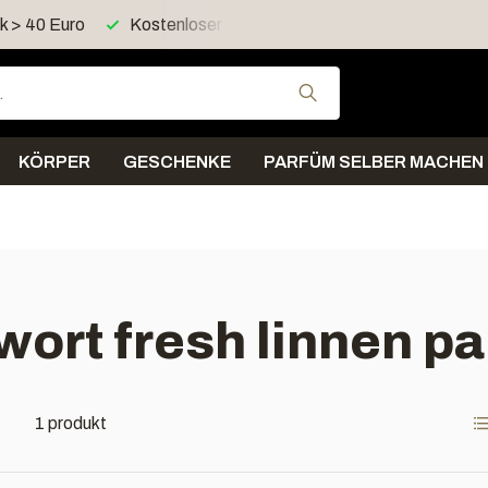
 > 40 Euro
Kostenloser Versand > 60 Euro in Deutschland
Verwende die Pfeil
KÖRPER
GESCHENKE
PARFÜM SELBER MACHEN
wort fresh linnen pa
1 produkt