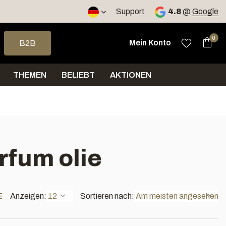
Versand innerhalb von 4 Tagen
Support
4.8
@
Google
e nach oben und unten, um das verfügbare Ergebnis auszuwähle
0
Mein Konto
B2B
THEMEN
BELIEBT
AKTIONEN
rfum olie
Anzeigen:
Sortieren nach: