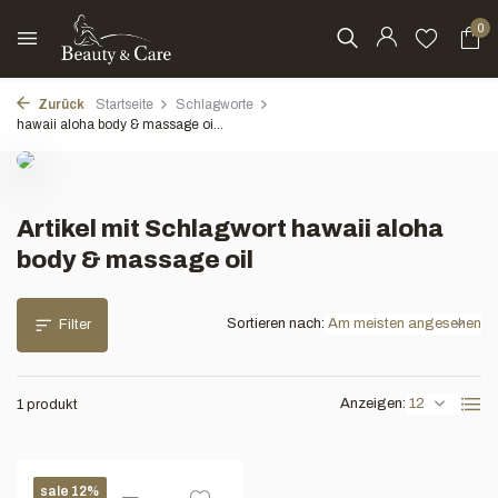
0
Zurück
Startseite
Schlagworte
hawaii aloha body & massage oi...
Artikel mit Schlagwort hawaii aloha
body & massage oil
Sortieren nach:
Filter
Anzeigen:
1 produkt
sale 12%