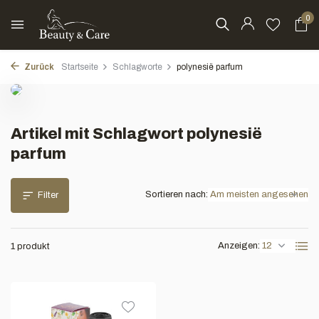
0
Zurück
Startseite
Schlagworte
polynesië parfum
Artikel mit Schlagwort polynesië
parfum
Sortieren nach:
Filter
Anzeigen:
1 produkt