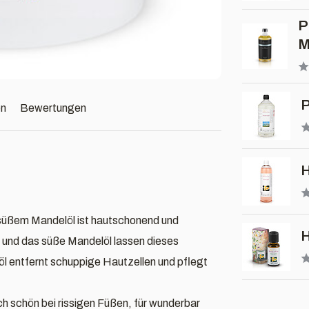
P
M
P
en
Bewertungen
H
 süßem Mandelöl ist hautschonend und
H
 und das süße Mandelöl lassen dieses
öl entfernt schuppige Hautzellen und pflegt
h schön bei rissigen Füßen, für wunderbar