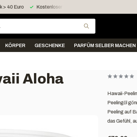
d > 60 Euro in Deutschland
Versand innerhalb von 4 Tagen
Verwende die Pfeil
KÖRPER
GESCHENKE
PARFÜM SELBER MACHEN
aii Aloha
Hawaii-Peelin
Peelingöl gön
Peeling auf B
das Gefühl, a