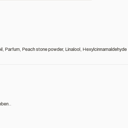
oil, Parfum, Peach stone powder, Linalool, Hexylcinnamaldehyde
eben..