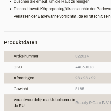
Duschen Sie erneut, um die Haut zu reinigen
Dieses Hawaii-Körperpeelingöl kann auch in der Badew
Verlassen der Badewanne vorsichtig, da es rutschig sein
Produktdaten
Artikelnummer:
322014
SKU
44053018
Afmetingen
23 x 23 x 22
Gewicht
5185
Verantwoordelijk marktdeelnemer in
Beauty & Care B.V. 
de EU