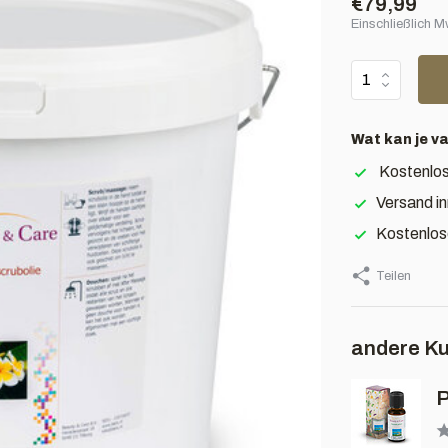
€79,99
Einschließlich 
Wat kan je v
Kostenlos
Versand i
Kostenlos
Teilen
andere Ku
P