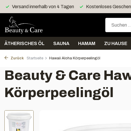
Kostenloses Geschenk > 40 Euro
Kostenloser Versan
ÄTHERISCHES ÖL
SAUNA
HAMAM
ZU HAUSE
Zurück
Startseite
Hawaii Aloha Körperpeelingöl
Beauty & Care Haw
Körperpeelingöl