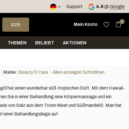
Support
4.8
@
Google
e nach oben und unten, um das verfügbare Ergebnis auszuwähle
0
Mein Konto
B2B
THEMEN
BELIEBT
AKTIONEN
Marke:
Beauty & Care
Alles anzeigen Schrubben
göl hat einen wunderbar süß-tropischen Duft. Mit dem Hawaii-
nen Sie in einer Behandlung eine Körpermassage und ein
asis von Salz aus dem Toten Meer und Süßmandelöl. Man hat
uf einer Behandlungsliege auf