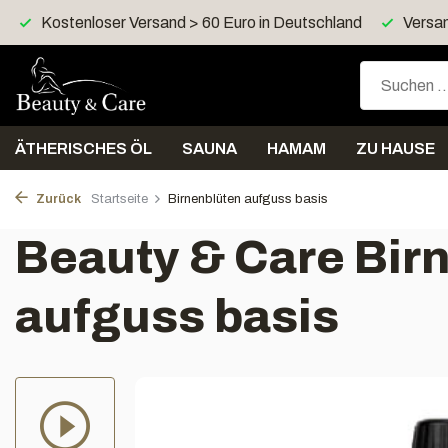
and > 60 Euro in Deutschland
Versand innerhalb von 4 Tage
ÄTHERISCHES ÖL
SAUNA
HAMAM
ZU HAUSE
Zurück
Startseite
Birnenblüten aufguss basis
Beauty & Care Bir
aufguss basis