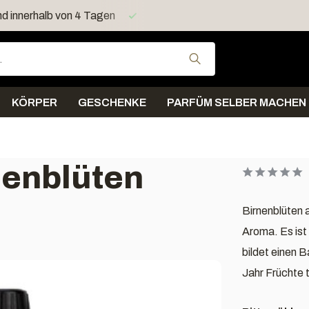
n
Kostenloses Geschenk > 40 Euro
Kostenloser Versa
Verwende die Pfeil
KÖRPER
GESCHENKE
PARFÜM SELBER MACHEN
nenblüten
Birnenblüten 
Aroma. Es ist 
bildet einen B
Jahr Früchte 