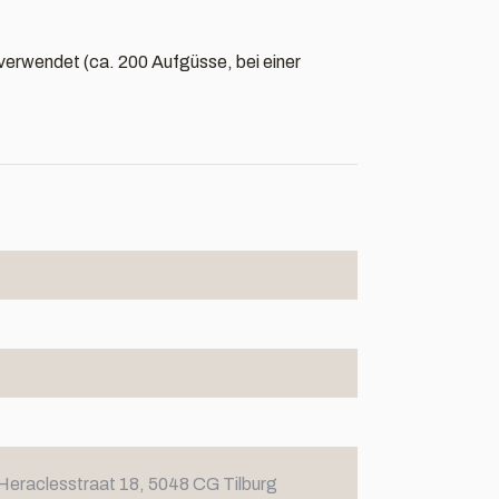
n verwendet (ca. 200 Aufgüsse, bei einer
Heraclesstraat 18, 5048 CG Tilburg