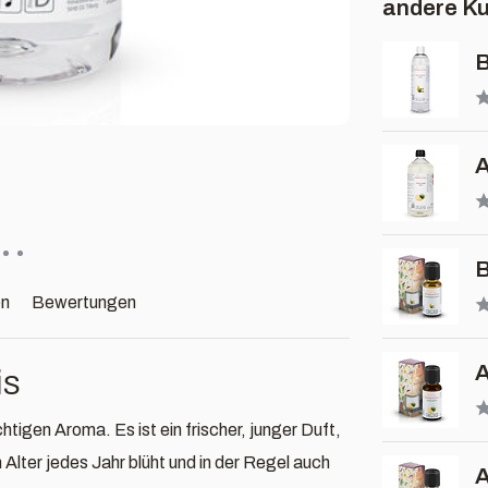
andere Ku
B
A
B
en
Bewertungen
is
htigen Aroma. Es ist ein frischer, junger Duft,
m Alter jedes Jahr blüht und in der Regel auch
A