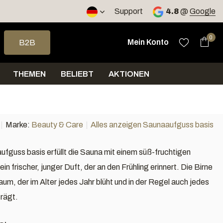
nd > 60 Euro in Deutschland
Support
Versand innerhalb von 4 Tagen
4.8
@
Google
e nach oben und unten, um das verfügbare Ergebnis auszuwähle
0
Mein Konto
B2B
THEMEN
BELIEBT
AKTIONEN
Marke:
Beauty & Care
Alles anzeigen Saunaaufguss basis
aufguss basis erfüllt die Sauna mit einem süß-fruchtigen
ein frischer, junger Duft, der an den Frühling erinnert. Die Birne
aum, der im Alter jedes Jahr blüht und in der Regel auch jedes
trägt.