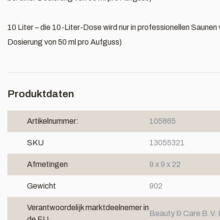
10 Liter – die 10-Liter-Dose wird nur in professionellen Saune
Dosierung von 50 ml pro Aufguss)
Produktdaten
Artikelnummer:
105865
SKU
13055321
Afmetingen
9 x 9 x 22
Gewicht
902
Verantwoordelijk marktdeelnemer in
Beauty & Care B.V. 
de EU