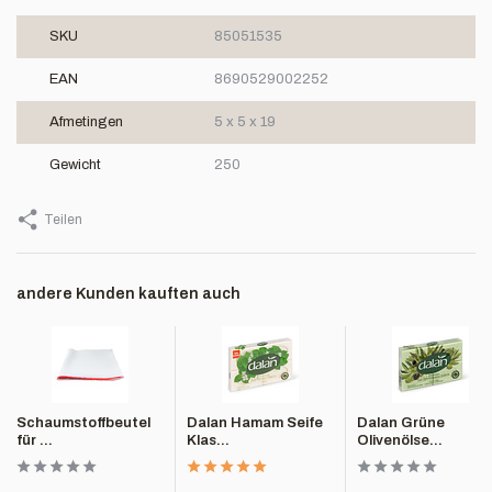
SKU
85051535
EAN
8690529002252
Afmetingen
5 x 5 x 19
Gewicht
250
Teilen
andere Kunden kauften auch
Schaumstoffbeutel
Dalan Hamam Seife
Dalan Grüne
für ...
Klas...
Olivenölse...