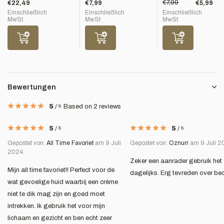
€7,99
€22,49
€7,99
€5,99
Einschließlich
Einschließlich
Einschließlich
MwSt
MwSt
MwSt
Bewertungen
5
/
5
Based on 2 reviews
5
/
5
5
/
5
Gepostet von:
All Time Favoriet
am 9 Juli
Gepostet von:
Oznurr
am 9 Juli 2
2024
Zeker een aanrader gebruik het
Mijn all time favoriet!! Perfect voor de
dagelijks. Erg tevreden over be
wat gevoelige huid waarbij een crème
niet te dik mag zijn en goed moet
intrekken. Ik gebruik het voor mijn
lichaam en gezicht en ben echt zeer