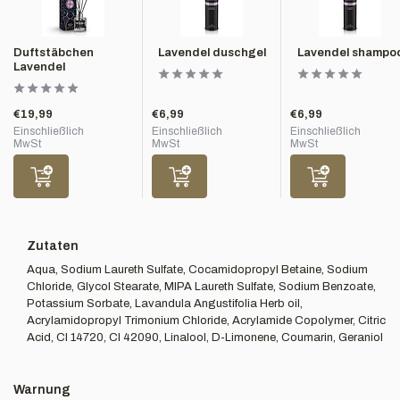
Duftstäbchen
Lavendel duschgel
Lavendel shampo
Lavendel
€19,99
€6,99
€6,99
Einschließlich
Einschließlich
Einschließlich
MwSt
MwSt
MwSt
Zutaten
Aqua, Sodium Laureth Sulfate, Cocamidopropyl Betaine, Sodium
Chloride, Glycol Stearate, MIPA Laureth Sulfate, Sodium Benzoate,
Potassium Sorbate, Lavandula Angustifolia Herb oil,
Acrylamidopropyl Trimonium Chloride, Acrylamide Copolymer, Citric
Acid, CI 14720, CI 42090, Linalool, D-Limonene, Coumarin, Geraniol
Warnung