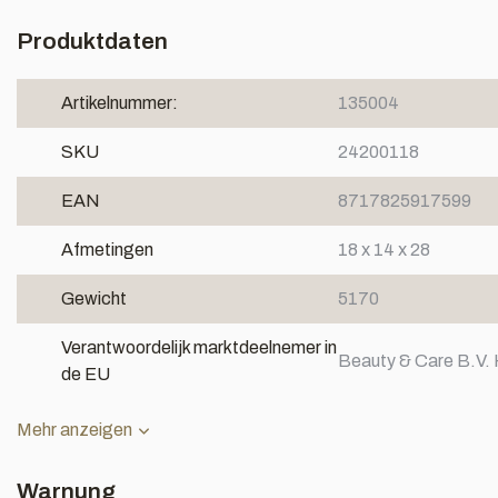
Produktdaten
Artikelnummer:
135004
SKU
24200118
EAN
8717825917599
Afmetingen
18 x 14 x 28
Gewicht
5170
Verantwoordelijk marktdeelnemer in
Beauty & Care B.V. 
de EU
Mehr anzeigen
Warnung