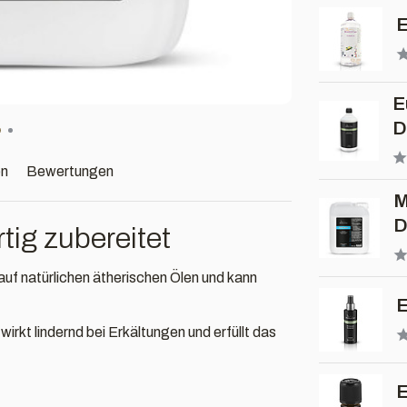
E
E
D
en
Bewertungen
M
D
ig zubereitet
uf natürlichen ätherischen Ölen und kann
E
irkt lindernd bei Erkältungen und erfüllt das
E