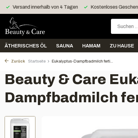
Kostenloses Geschenk > 40 Euro
Kostenloser Versan
ÄTHERISCHES ÖL
SAUNA
HAMAM
ZU HAUSE
Zurück
Startseite
Eukalyptus-Dampfbadmilch ferti...
Beauty & Care Euk
Dampfbadmilch fer