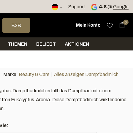
Support
4.8
@
Google
e nach oben und unten, um das verfügbare Ergebnis auszuwähle
0
Mein Konto
B2B
THEMEN
BELIEBT
AKTIONEN
Marke:
Beauty & Care
Alles anzeigen Dampfbadmilch
lyptus-Dampfbadmilch erfüllt das Dampfbad mit einem
nften Eukalyptus-Aroma. Diese Dampfbadmilch wirkt lindernd
en.
Sie: