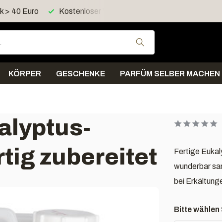
d > 60 Euro in Deutschland
Versand innerhalb von 4 Tagen
Verwende die Pfeil
KÖRPER
GESCHENKE
PARFÜM SELBER MACHEN
alyptus-
tig zubereitet
Fertige Euka
wunderbar sa
bei Erkältung
Bitte wählen 