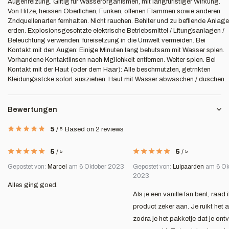
Augenreizung. Giftig für Wasserorganismen, mit langfüristiger Wirkung.
Von Hitze, heissen Oberflchen, Funken, offenen Flammen sowie anderen
Zndquellenarten fernhalten. Nicht rauchen. Behlter und zu befllende Anlage
erden. Explosionsgeschtzte elektrische Betriebsmittel / Lftungsanlagen /
Beleuchtung verwenden. füreisetzung in die Umwelt vermeiden. Bei
Kontakt mit den Augen: Einige Minuten lang behutsam mit Wasser splen.
Vorhandene Kontaktlinsen nach Mglichkeit entfernen. Weiter splen. Bei
Kontakt mit der Haut (oder dem Haar): Alle beschmutzten, getrnkten
Kleidungsstcke sofort ausziehen. Haut mit Wasser abwaschen / duschen.
Bewertungen
5
/
5
Based on 2 reviews
5
/
5
5
/
5
Gepostet von:
Marcel
am 6 Oktober 2023
Gepostet von:
Luipaarden
am 6 Ok
2023
Alles ging goed.
Als je een vanille fan bent, raad i
product zeker aan. Je ruikt het a
zodra je het pakketje dat je ont