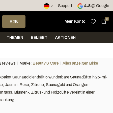
Support
4.8
@
Google
e nach oben und unten, um das verfügbare Ergebnis auszuwähle
0
Mein Konto
B2B
THEMEN
BELIEBT
AKTIONEN
2 reviews
Marke:
Beauty & Care
Alles anzeigen Birke
paket Saunagold enthält 6 wunderbare Saunadüfte in 25-ml-
ke, Jasmin, Rose, Zitrone, Saunagold und Orangen-
fguss. Blumen-, Zitrus- und Holzdüfte vereint in einer
packung.