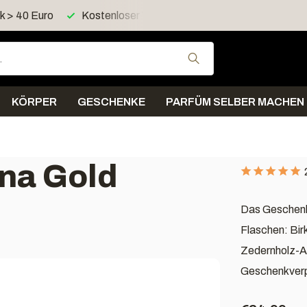
d > 60 Euro in Deutschland
Versand innerhalb von 4 Tagen
Verwende die Pfeil
KÖRPER
GESCHENKE
PARFÜM SELBER MACHEN
na Gold
Das Geschenk
Flaschen: Bir
Zedernholz-Au
Geschenkver