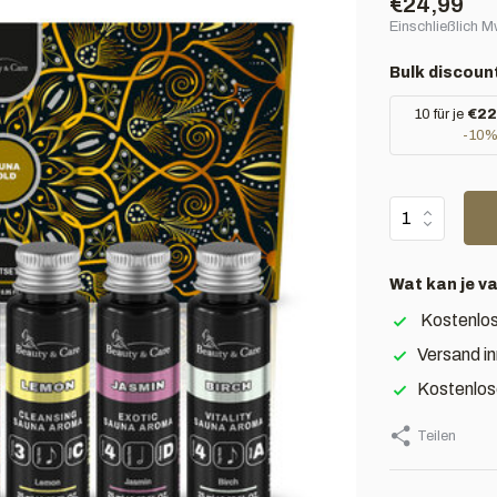
€24,99
Einschließlich 
Bulk discoun
10 für je
€22
-10
Wat kan je v
Kostenlos
Versand i
Kostenlos
Teilen