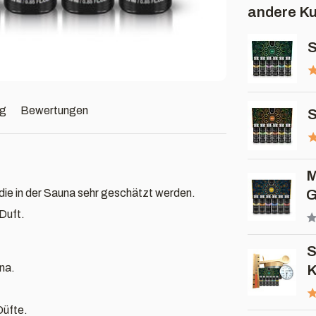
andere Ku
S
ng
Bewertungen
S
M
ie in der Sauna sehr geschätzt werden.
G
Duft.
S
na.
K
Düfte.