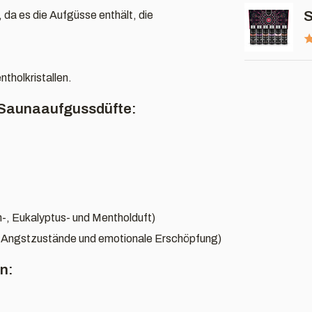
S
 da es die Aufgüsse enthält, die
tholkristallen.
 Saunaaufgussdüfte:
n-, Eukalyptus- und Mentholduft)
n Angstzustände und emotionale Erschöpfung)
n: