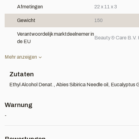
Afmetingen
22 x 11 x 3
Gewicht
150
Verantwoordelijk marktdeelnemer in
Beauty & Care B.V. 
de EU
Mehr anzeigen
Zutaten
Ethyl Alcohol Denat., Abies Sibirica Needle oil, Eucalyptus
Warnung
-