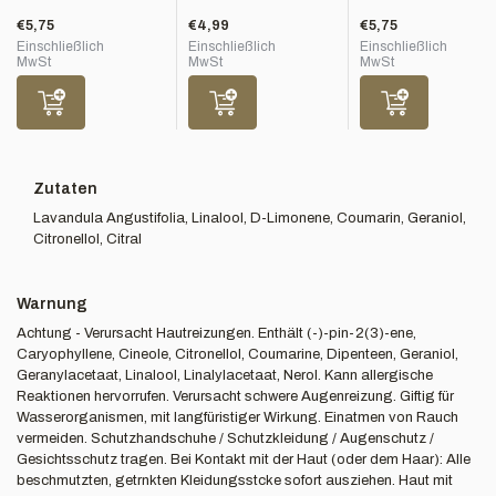
€5,75
€4,99
€5,75
Einschließlich
Einschließlich
Einschließlich
MwSt
MwSt
MwSt
Zutaten
Lavandula Angustifolia, Linalool, D-Limonene, Coumarin, Geraniol,
Citronellol, Citral
Warnung
Achtung - Verursacht Hautreizungen. Enthält (-)-pin-2(3)-ene,
Caryophyllene, Cineole, Citronellol, Coumarine, Dipenteen, Geraniol,
Geranylacetaat, Linalool, Linalylacetaat, Nerol. Kann allergische
Reaktionen hervorrufen. Verursacht schwere Augenreizung. Giftig für
Wasserorganismen, mit langfüristiger Wirkung. Einatmen von Rauch
vermeiden. Schutzhandschuhe / Schutzkleidung / Augenschutz /
Gesichtsschutz tragen. Bei Kontakt mit der Haut (oder dem Haar): Alle
beschmutzten, getrnkten Kleidungsstcke sofort ausziehen. Haut mit