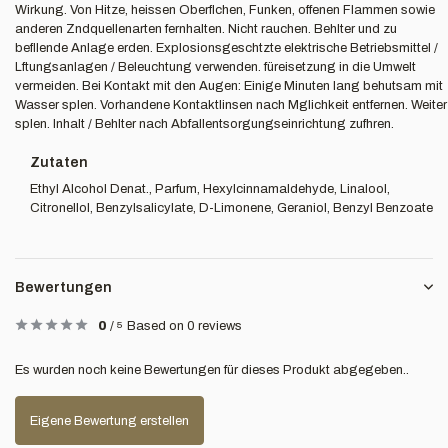
Wirkung. Von Hitze, heissen Oberflchen, Funken, offenen Flammen sowie
anderen Zndquellenarten fernhalten. Nicht rauchen. Behlter und zu
befllende Anlage erden. Explosionsgeschtzte elektrische Betriebsmittel /
Lftungsanlagen / Beleuchtung verwenden. füreisetzung in die Umwelt
vermeiden. Bei Kontakt mit den Augen: Einige Minuten lang behutsam mit
Wasser splen. Vorhandene Kontaktlinsen nach Mglichkeit entfernen. Weiter
splen. Inhalt / Behlter nach Abfallentsorgungseinrichtung zufhren.
Zutaten
Ethyl Alcohol Denat., Parfum, Hexylcinnamaldehyde, Linalool,
Citronellol, Benzylsalicylate, D-Limonene, Geraniol, Benzyl Benzoate
Bewertungen
0
/
5
Based on 0 reviews
Es wurden noch keine Bewertungen für dieses Produkt abgegeben..
Eigene Bewertung erstellen