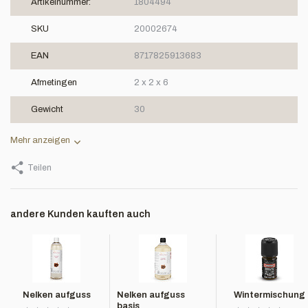
Artikelnummer:
1804494
SKU
20002674
EAN
8717825913683
Afmetingen
2 x 2 x 6
Gewicht
30
Mehr anzeigen
Teilen
andere Kunden kauften auch
Nelken aufguss
Nelken aufguss
Wintermischung
basis