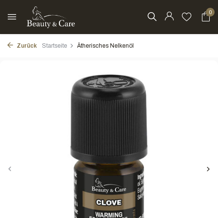
0
Zurück
Startseite
Ätherisches Nelkenöl