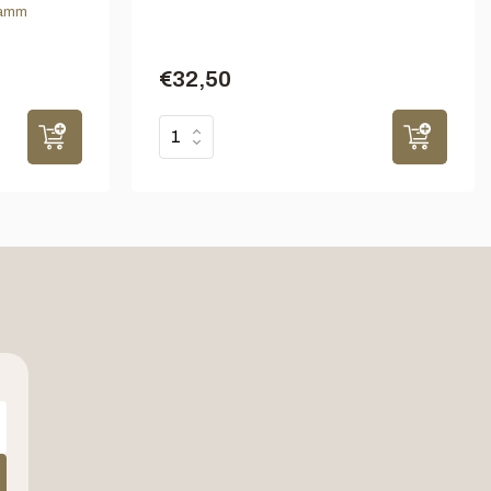
ramm
€32,50