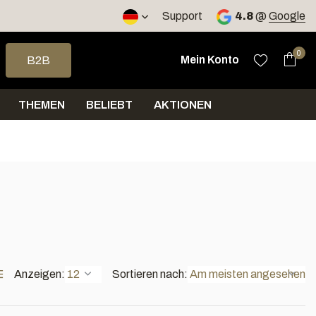
Versand innerhalb von 4 Tagen
Support
4.8
@
Google
e nach oben und unten, um das verfügbare Ergebnis auszuwähle
0
Mein Konto
B2B
THEMEN
BELIEBT
AKTIONEN
Anzeigen:
Sortieren nach: