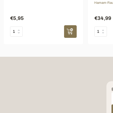
Hamam-Rau
€5,95
€34,99