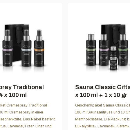
ray Traditional
Sauna Classic Gift
4 x 100 ml
x 100 ml + 1 x 10 gr
et Cremespray Traditional
Geschenkpaket Sauna Classic M
100 ml Cremespray in einer
100 ml Saunaaufguss und 10 
eschenktüte. Das Paket besteht
Mentholkristalle. Die Packung b
tus, Lavendel, Fresh Linen und
Eukalyptus-, Lavendel-, Kiefern-