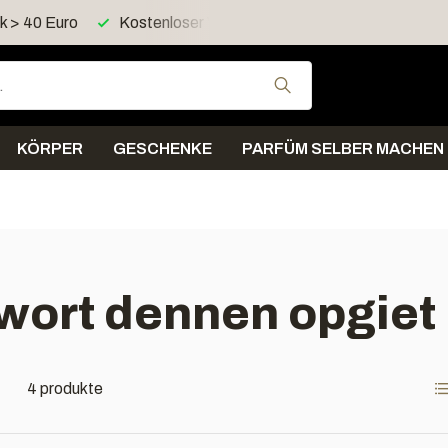
 > 40 Euro
Kostenloser Versand > 60 Euro in Deutschland
Verwende die Pfeil
KÖRPER
GESCHENKE
PARFÜM SELBER MACHEN
gwort dennen opgiet
4 produkte